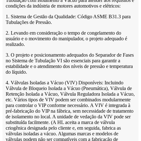
Tubulação com Isolamento a Vácuo para atender aos requisitos e
condições da indústria de motores automotivos e elétricos:
1. Sistema de Gestão da Qualidade: Código ASME B31.3 para
Tubulações de Pressão.
2. Levando em consideração o tempo de congelamento do
usuário e o movimento do manipulador, o projeto adequado é
realizado.
3. O projeto e posicionamento adequados do Separador de Fases
no Sistema de Tubulação VI são essenciais para garantir a
estabilidade e o atendimento dos níveis de pressão e temperatura
do líquido.
4. Válvulas Isoladas a Vácuo (VIV) Disponíveis: Incluindo
Válvula de Bloqueio Isolada a Vácuo (Pneumática), Válvula de
Retenção Isolada a Vácuo, Válvula Reguladora Isolada a Vácuo,
etc. Vários tipos de VIV podem ser combinados modularmente
para controlar o VIP conforme necessário. A VIV é integrada à
pré-fabricação do VIP na fábrica, sem necessidade de tratamento
de isolamento no local. A unidade de vedação da VIV pode ser
substituída facilmente. (A HL aceita a marca de válvula
criogênica designada pelo cliente e, em seguida, fabrica as
válvulas isoladas a vácuo. Algumas marcas e modelos de
válvulas podem não ser compatíveis com a fabricação de