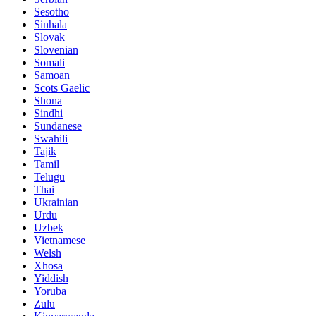
Sesotho
Sinhala
Slovak
Slovenian
Somali
Samoan
Scots Gaelic
Shona
Sindhi
Sundanese
Swahili
Tajik
Tamil
Telugu
Thai
Ukrainian
Urdu
Uzbek
Vietnamese
Welsh
Xhosa
Yiddish
Yoruba
Zulu