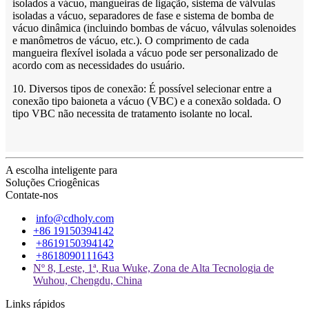
isolados a vácuo, mangueiras de ligação, sistema de válvulas
isoladas a vácuo, separadores de fase e sistema de bomba de
vácuo dinâmica (incluindo bombas de vácuo, válvulas solenoides
e manômetros de vácuo, etc.). O comprimento de cada
mangueira flexível isolada a vácuo pode ser personalizado de
acordo com as necessidades do usuário.
10. Diversos tipos de conexão: É possível selecionar entre a
conexão tipo baioneta a vácuo (VBC) e a conexão soldada. O
tipo VBC não necessita de tratamento isolante no local.
A escolha inteligente para
Soluções Criogênicas
Contate-nos
info@cdholy.com
+86 19150394142
+8619150394142
+8618090111643
Nº 8, Leste, 1ª, Rua Wuke, Zona de Alta Tecnologia de
Wuhou, Chengdu, China
Links rápidos