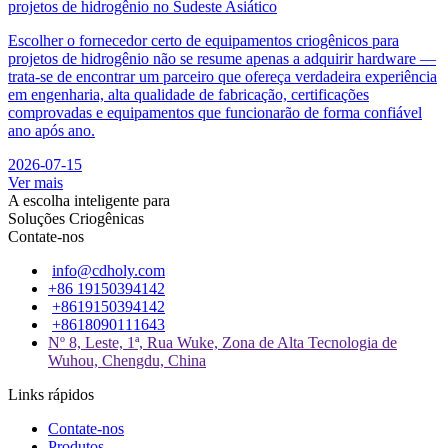
projetos de hidrogênio no Sudeste Asiático
Escolher o fornecedor certo de equipamentos criogênicos para
projetos de hidrogênio não se resume apenas a adquirir hardware —
trata-se de encontrar um parceiro que ofereça verdadeira experiência
em engenharia, alta qualidade de fabricação, certificações
comprovadas e equipamentos que funcionarão de forma confiável
ano após ano.
2026-07-15
Ver mais
A escolha inteligente para
Soluções Criogênicas
Contate-nos
info@cdholy.com
+86 19150394142
+8619150394142
+8618090111643
Nº 8, Leste, 1ª, Rua Wuke, Zona de Alta Tecnologia de
Wuhou, Chengdu, China
Links rápidos
Contate-nos
Produtos