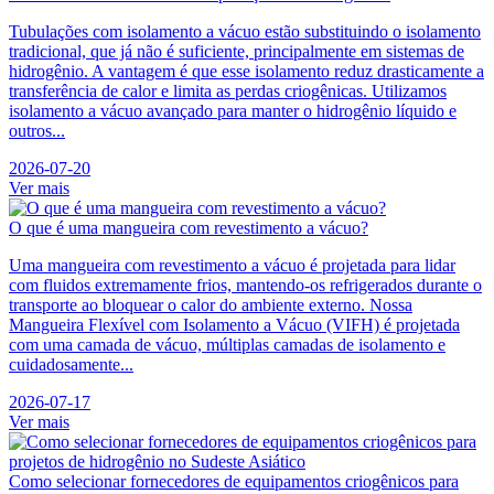
Tubulações com isolamento a vácuo estão substituindo o isolamento
tradicional, que já não é suficiente, principalmente em sistemas de
hidrogênio. A vantagem é que esse isolamento reduz drasticamente a
transferência de calor e limita as perdas criogênicas. Utilizamos
isolamento a vácuo avançado para manter o hidrogênio líquido e
outros...
2026-07-20
Ver mais
O que é uma mangueira com revestimento a vácuo?
Uma mangueira com revestimento a vácuo é projetada para lidar
com fluidos extremamente frios, mantendo-os refrigerados durante o
transporte ao bloquear o calor do ambiente externo. Nossa
Mangueira Flexível com Isolamento a Vácuo (VIFH) é projetada
com uma camada de vácuo, múltiplas camadas de isolamento e
cuidadosamente...
2026-07-17
Ver mais
Como selecionar fornecedores de equipamentos criogênicos para