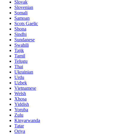
Slovak
Slovenian
Somali
Samoan
Scots Gaelic
Shona
Sindhi
Sundanese
Swahili
Tajik
Tamil
Telugu
Thai
Ukrainian
Urdu
Uzbek
Vietnamese
Welsh
Xhosa
Yiddish
Yoruba
Zulu
Kinyarwanda
Tatar
Oriya