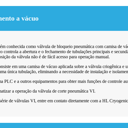
mento a vácuo
bém conhecida como válvula de bloqueio pneumática com camisa de vá
o controla a abertura e o fechamento de tubulações principais e secun
ição da válvula não é de fácil acesso para operação manual.
siste em uma camisa de vácuo aplicada sobre a válvula criogênica e um 
a única tubulação, eliminando a necessidade de instalação e isolament
ma PLC e a outros equipamentos para obter mais funções de controle au
matizar a operação da válvula de corte pneumática VI.
a série de válvulas VI, entre em contato diretamente com a HL Cryogen