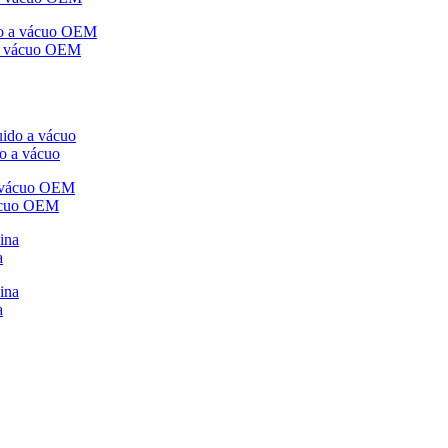
o a vácuo OEM
o a vácuo
vácuo OEM
a
a