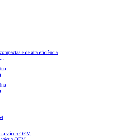
..
a
a
o a vácuo OEM