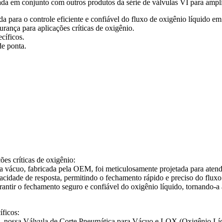
zada em conjunto com outros produtos da série de válvulas VI para ampli
a para o controle eficiente e confiável do fluxo de oxigênio líquido em 
urança para aplicações críticas de oxigênio.
ecíficos.
de ponta.
ões críticas de oxigênio:
 vácuo, fabricada pela OEM, foi meticulosamente projetada para atende
pacidade de resposta, permitindo o fechamento rápido e preciso do flux
arantir o fechamento seguro e confiável do oxigênio líquido, tornando-a 
íficos:
, nossa Válvula de Corte Pneumática para Vácuo e LOX (Oxigênio Líquid