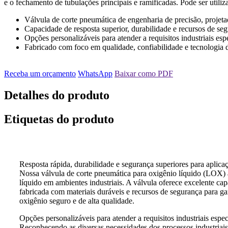
e o fechamento de tubulações principais e ramificadas. Pode ser utili
Válvula de corte pneumática de engenharia de precisão, projetad
Capacidade de resposta superior, durabilidade e recursos de seg
Opções personalizáveis ​​para atender a requisitos industriais esp
Fabricado com foco em qualidade, confiabilidade e tecnologia 
Receba um orçamento
WhatsApp
Baixar como PDF
Detalhes do produto
Etiquetas do produto
Resposta rápida, durabilidade e segurança superiores para aplicaç
Nossa válvula de corte pneumática para oxigênio líquido (LOX) a
líquido em ambientes industriais. A válvula oferece excelente ca
fabricada com materiais duráveis ​​e recursos de segurança para g
oxigênio seguro e de alta qualidade.
Opções personalizáveis ​​para atender a requisitos industriais espec
Reconhecendo as diversas necessidades dos processos industriais