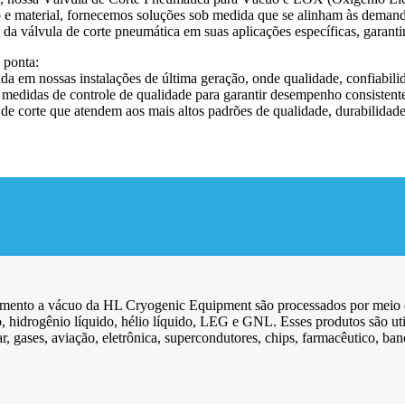
 e material, fornecemos soluções sob medida que se alinham às demandas
da válvula de corte pneumática em suas aplicações específicas, garantin
 ponta:
em nossas instalações de última geração, onde qualidade, confiabilida
 medidas de controle de qualidade para garantir desempenho consistente
e corte que atendem aos mais altos padrões de qualidade, durabilidade 
timento a vácuo da HL Cryogenic Equipment são processados ​​por meio 
ido, hidrogênio líquido, hélio líquido, LEG e GNL. Esses produtos são 
ar, gases, aviação, eletrônica, supercondutores, chips, farmacêutico, b