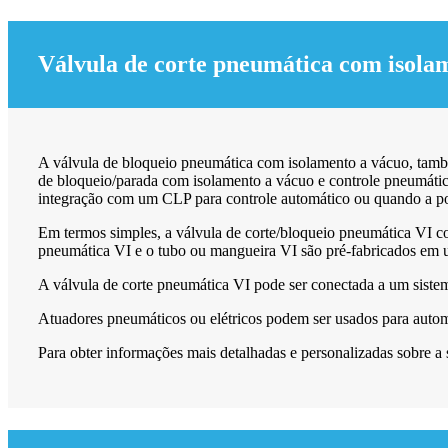
Válvula de corte pneumática com isola
A válvula de bloqueio pneumática com isolamento a vácuo, tam
de bloqueio/parada com isolamento a vácuo e controle pneumátic
integração com um CLP para controle automático ou quando a pos
Em termos simples, a válvula de corte/bloqueio pneumática VI con
pneumática VI e o tubo ou mangueira VI são pré-fabricados em um
A válvula de corte pneumática VI pode ser conectada a um siste
Atuadores pneumáticos ou elétricos podem ser usados ​​para auto
Para obter informações mais detalhadas e personalizadas sobre 