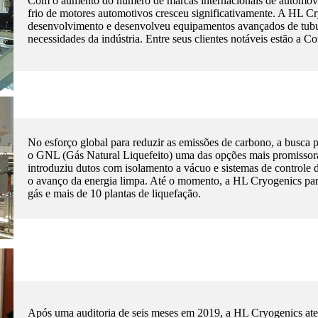
Com o aumento do número de marcas internacionais de automóve
frio de motores automotivos cresceu significativamente. A HL Cr
desenvolvimento e desenvolveu equipamentos avançados de tubula
necessidades da indústria. Entre seus clientes notáveis ​​estão a
No esforço global para reduzir as emissões de carbono, a busca po
o GNL (Gás Natural Liquefeito) uma das opções mais promissora
introduziu dutos com isolamento a vácuo e sistemas de controle 
o avanço da energia limpa. Até o momento, a HL Cryogenics part
gás e mais de 10 plantas de liquefação.
Após uma auditoria de seis meses em 2019, a HL Cryogenics aten