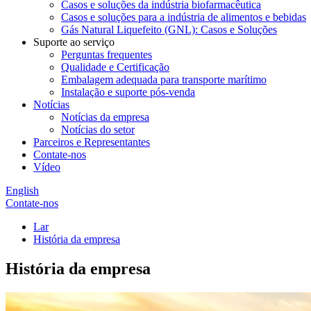
Casos e soluções da indústria biofarmacêutica
Casos e soluções para a indústria de alimentos e bebidas
Gás Natural Liquefeito (GNL): Casos e Soluções
Suporte ao serviço
Perguntas frequentes
Qualidade e Certificação
Embalagem adequada para transporte marítimo
Instalação e suporte pós-venda
Notícias
Notícias da empresa
Notícias do setor
Parceiros e Representantes
Contate-nos
Vídeo
English
Contate-nos
Lar
História da empresa
História da empresa