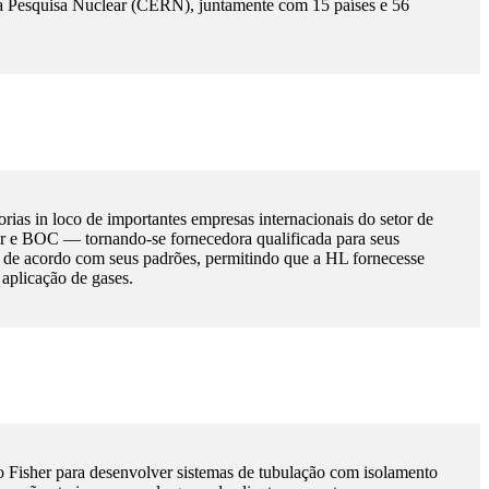
a Pesquisa Nuclear (CERN), juntamente com 15 países e 56
ias in loco de importantes empresas internacionais do setor de
er e BOC — tornando-se fornecedora qualificada para seus
r de acordo com seus padrões, permitindo que a HL fornecesse
 aplicação de gases.
Fisher para desenvolver sistemas de tubulação com isolamento