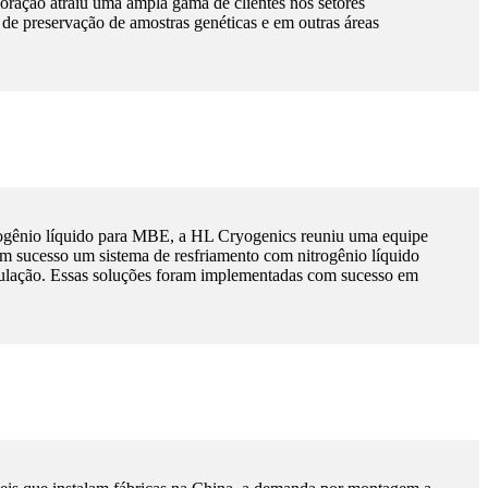
oração atraiu uma ampla gama de clientes nos setores
de preservação de amostras genéticas e em outras áreas
ogênio líquido para MBE, a HL Cryogenics reuniu uma equipe
com sucesso um sistema de resfriamento com nitrogênio líquido
ulação. Essas soluções foram implementadas com sucesso em