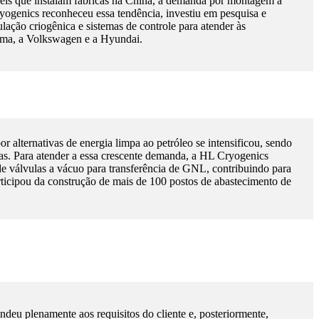
is que instalam fábricas na China, a demanda por montagem a
yogenics reconheceu essa tendência, investiu em pesquisa e
ção criogênica e sistemas de controle para atender às
 Coma, a Volkswagen e a Hyundai.
r alternativas de energia limpa ao petróleo se intensificou, sendo
s. Para atender a essa crescente demanda, a HL Cryogenics
de válvulas a vácuo para transferência de GNL, contribuindo para
icipou da construção de mais de 100 postos de abastecimento de
deu plenamente aos requisitos do cliente e, posteriormente,